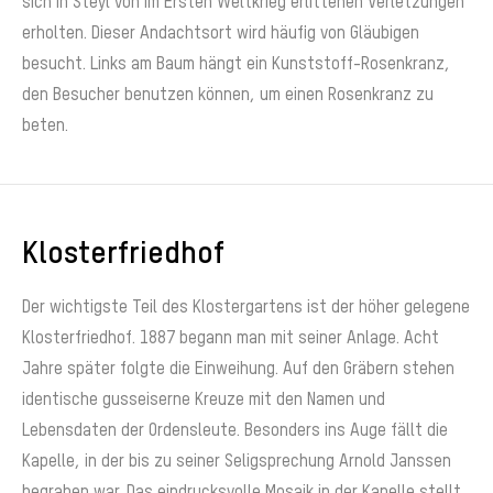
sich in Steyl von im Ersten Weltkrieg erlittenen Verletzungen
erholten. Dieser Andachtsort wird häufig von Gläubigen
besucht. Links am Baum hängt ein Kunststoff-Rosenkranz,
den Besucher benutzen können, um einen Rosenkranz zu
beten.
Klosterfriedhof
Der wichtigste Teil des Klostergartens ist der höher gelegene
Klosterfriedhof. 1887 begann man mit seiner Anlage. Acht
Jahre später folgte die Einweihung. Auf den Gräbern stehen
identische gusseiserne Kreuze mit den Namen und
Lebensdaten der Ordensleute. Besonders ins Auge fällt die
Kapelle, in der bis zu seiner Seligsprechung Arnold Janssen
begraben war. Das eindrucksvolle Mosaik in der Kapelle stellt