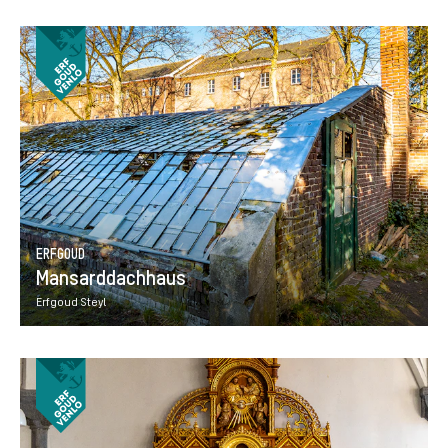
ERFGOUD
Mansarddachhaus
Erfgoud Steyl