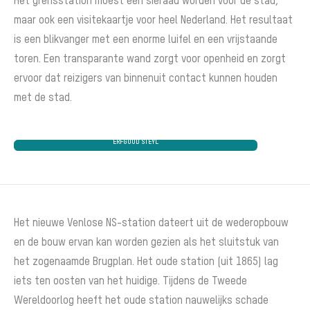
Het grensstation moest een sieraad worden voor de stad,
maar ook een visitekaartje voor heel Nederland. Het resultaat
is een blikvanger met een enorme luifel en een vrijstaande
toren. Een transparante wand zorgt voor openheid en zorgt
ervoor dat reizigers van binnenuit contact kunnen houden
met de stad.
ERFGOUD STEYL
Het nieuwe Venlose NS-station dateert uit de wederopbouw
en de bouw ervan kan worden gezien als het sluitstuk van
het zogenaamde Brugplan. Het oude station (uit 1865) lag
iets ten oosten van het huidige. Tijdens de Tweede
Wereldoorlog heeft het oude station nauwelijks schade