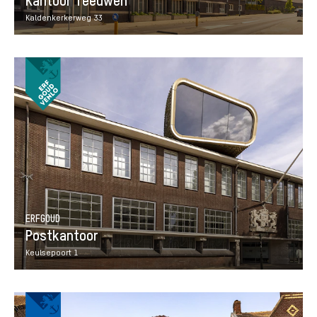
Kantoor Teeuwen
Kaldenkerkerweg 33
ERFGOUD
Postkantoor
Keulsepoort 1