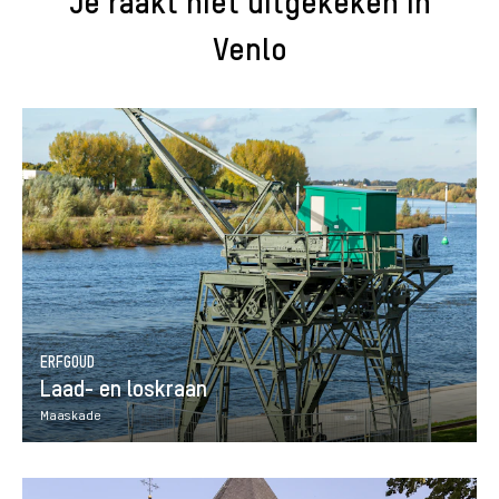
Je raakt niet uitgekeken in
Venlo
ERFGOUD
Laad- en loskraan
Maaskade