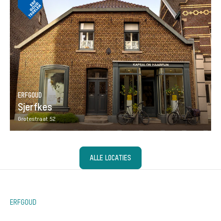
ERFGOUD
Sjerfkes
Grotestraat 52
ALLE LOCATIES
ERFGOUD