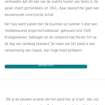
vermoeden dat dit een van de oudste huizen van Venlo is. De
gevel stamt grotendeels uit 1941, maar daarachter gaat een
eeuwenoude constructie schuil.
Het huis werd samen met de buurman op nummer 5 door een
‘middeleeuwse projectontwikkelaar’ gebouwd rond 1428.
Kruisgewelven, balklagen en de complete kap bleven tot op
de dag van vandaag bewaard. De naam van het pand is een
verbastering van claque, wat hoge hoed betekent.
ERFGOUD STEYL
Wil je de eeuwen ervaren die het pand hier al staat, dan zou