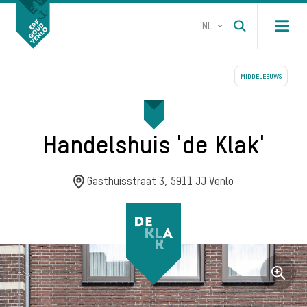
NL
Open m
MIDDELEEUWS
Handelshuis 'de Klak'
Gasthuisstraat 3, 5911 JJ Venlo