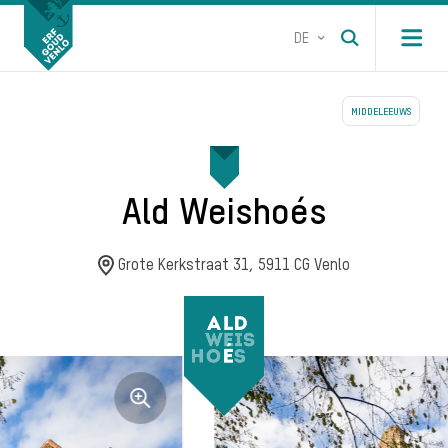
DE
Open m
MIDDELEEUWS
Ald Weishoés
Grote Kerkstraat 31, 5911 CG Venlo