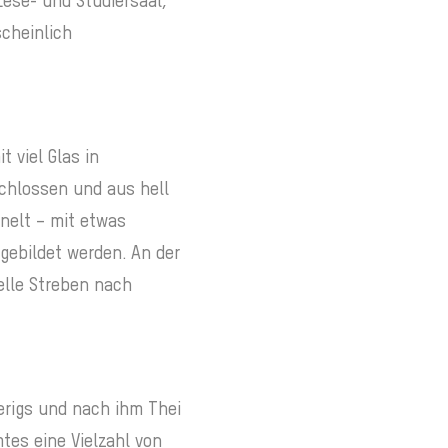
Lese- und Studiersaal,
scheinlich
 viel Glas in
schlossen und aus hell
hnelt – mit etwas
gebildet werden. An der
elle Streben nach
erigs und nach ihm Thei
mtes eine Vielzahl von