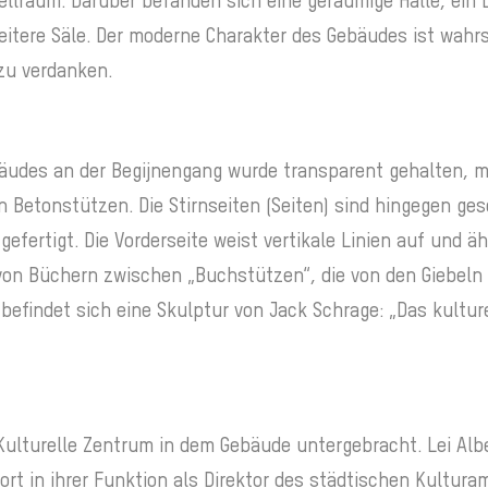
llraum. Darüber befanden sich eine geräumige Halle, ein 
eitere Säle. Der moderne Charakter des Gebäudes ist wahr
zu verdanken.
äudes an der Begijnengang wurde transparent gehalten, mit
 Betonstützen. Die Stirnseiten (Seiten) sind hingegen ge
gefertigt. Die Vorderseite weist vertikale Linien auf und ä
 von Büchern zwischen „Buchstützen“, die von den Giebeln 
befindet sich eine Skulptur von Jack Schrage: „Das kultur
Kulturelle Zentrum in dem Gebäude untergebracht. Lei Alb
ort in ihrer Funktion als Direktor des städtischen Kultura