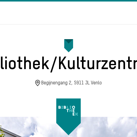
bliothek/Kulturzent
Begijnengang 2, 5911 JL Venlo